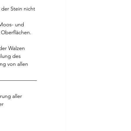
der Stein nicht 
 
 Moos- und 
 Oberflächen. 
der Walzen 
ilung des 
ng von allen 
ung aller 
er 