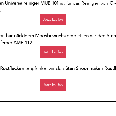
 Universalreiniger MUB 101
 ist für das Reinigen von 
Öl-
.
Jetzt kaufen
on 
hartnäckigem Moosbewuchs
 empfehlen wir den 
Ste
ferner AME 112
.
Jetzt kaufen
Rostflecken 
empfehlen wir
den 
Sten Shoonmaken Rostfl
Jetzt kaufen