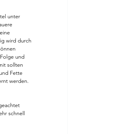
el unter 
auere 
eine 
ig wird durch 
können 
 Folge und 
t sollten 
und Fette 
ernt werden. 
geachtet 
hr schnell 