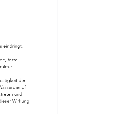
 eindringt. 
de, feste 
ruktur 
stigkeit der 
 Wasserdampf 
streten und 
ieser Wirkung 