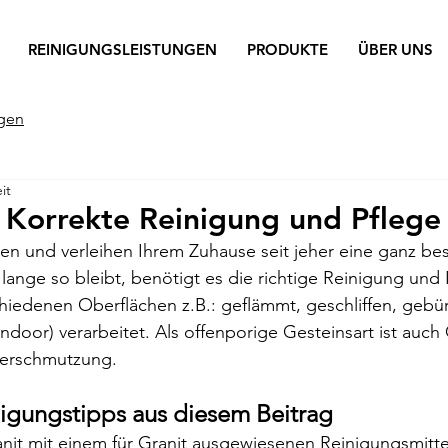
REINIGUNGSLEISTUNGEN
PRODUKTE
ÜBER UNS
egen
it
e Korrekte Reinigung und Pflege
eren und verleihen Ihrem Zuhause seit jeher eine ganz b
lange so bleibt, benötigt es die richtige Reinigung und 
chiedenen Oberflächen z.B.: geflämmt, geschliffen, gebü
ndoor) verarbeitet. Als offenporige Gesteinsart ist auch 
Verschmutzung.
igungstipps aus diesem Beitrag
anit mit einem für Granit ausgewiesenen Reinigungsmitte