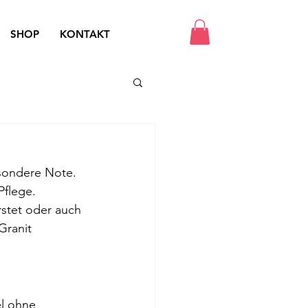
SHOP
KONTAKT
esondere Note. 
Pflege. 
rstet oder auch 
Granit 
l ohne 